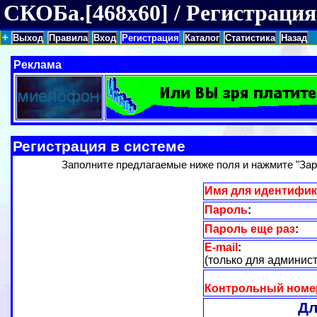
СКОБа.[468x60] / Регистрация
+
Выход
Правила
Вход
Регистрация
Каталог
Статистика
Назад
Реклама
Регистрация в системе
Заполните предлагаемые ниже поля и нажмите "Зар
Имя для идентифи
Пароль
:
Пароль еще раз
:
E-mail
:
(только для админис
Контрольный номе
Дл